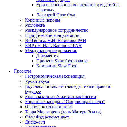
Уроки сенсорного воспитания для детей и
взрослых
Лекторий Слоу Фуд
Коренные народы
Молодежь
Международное сотрудничество
Юридические консультации
ИОГен им. Н.И. Вавилова РАН
ВИР им. Н.И. Вавилова РАН
Международное движение
Документы
Проекты Slow food в мире
Кампании Slow Food
Проекты
Гастрономическая экспедиция
Уроки вкуса
Вкусная, чистая, честная еда - наше право и
будущее
Красная книга с/х животных России
Коренные народы - "Сокровища Севера"
Огород на подоконнике
Терра Мадре день (день Матери Земли)
Слоу Фуд рекомендует
Диско-суп