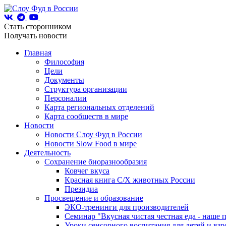
Стать сторонником
Получать новости
Главная
Философия
Цели
Документы
Структура организации
Персоналии
Карта региональных отделений
Карта сообществ в мире
Новости
Новости Слоу Фуд в России
Новости Slow Food в мире
Деятельность
Сохранение биоразнообразия
Ковчег вкуса
Красная книга С/Х животных России
Президиа
Просвещение и образование
ЭКО-тренинги для производителей
Семинар "Вкусная чистая честная еда - наше 
Уроки сенсорного воспитания для детей и вз