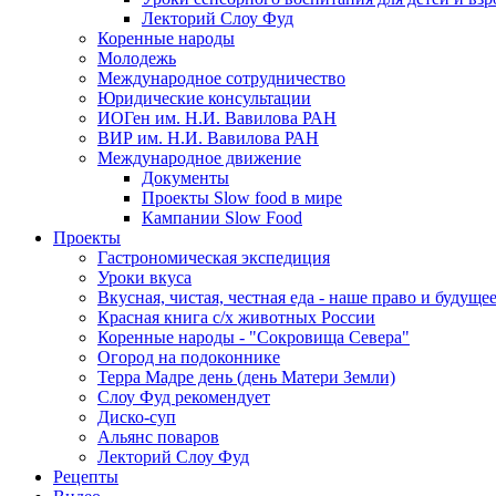
Лекторий Слоу Фуд
Коренные народы
Молодежь
Международное сотрудничество
Юридические консультации
ИОГен им. Н.И. Вавилова РАН
ВИР им. Н.И. Вавилова РАН
Международное движение
Документы
Проекты Slow food в мире
Кампании Slow Food
Проекты
Гастрономическая экспедиция
Уроки вкуса
Вкусная, чистая, честная еда - наше право и будуще
Красная книга с/х животных России
Коренные народы - "Сокровища Севера"
Огород на подоконнике
Терра Мадре день (день Матери Земли)
Слоу Фуд рекомендует
Диско-суп
Альянс поваров
Лекторий Слоу Фуд
Рецепты