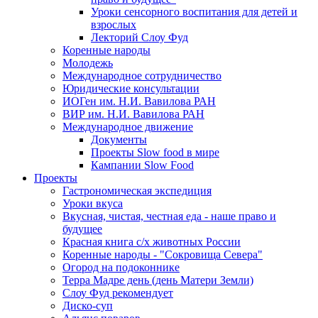
Уроки сенсорного воспитания для детей и
взрослых
Лекторий Слоу Фуд
Коренные народы
Молодежь
Международное сотрудничество
Юридические консультации
ИОГен им. Н.И. Вавилова РАН
ВИР им. Н.И. Вавилова РАН
Международное движение
Документы
Проекты Slow food в мире
Кампании Slow Food
Проекты
Гастрономическая экспедиция
Уроки вкуса
Вкусная, чистая, честная еда - наше право и
будущее
Красная книга с/х животных России
Коренные народы - "Сокровища Севера"
Огород на подоконнике
Терра Мадре день (день Матери Земли)
Слоу Фуд рекомендует
Диско-суп