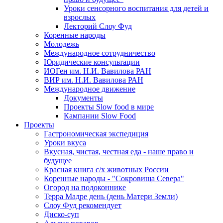
Уроки сенсорного воспитания для детей и
взрослых
Лекторий Слоу Фуд
Коренные народы
Молодежь
Международное сотрудничество
Юридические консультации
ИОГен им. Н.И. Вавилова РАН
ВИР им. Н.И. Вавилова РАН
Международное движение
Документы
Проекты Slow food в мире
Кампании Slow Food
Проекты
Гастрономическая экспедиция
Уроки вкуса
Вкусная, чистая, честная еда - наше право и
будущее
Красная книга с/х животных России
Коренные народы - "Сокровища Севера"
Огород на подоконнике
Терра Мадре день (день Матери Земли)
Слоу Фуд рекомендует
Диско-суп