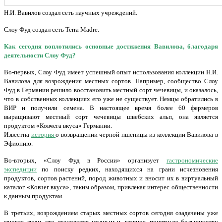
Н.И. Вавилов создал сеть научных учреждений.
Слоу Фуд создал сеть Terra Madre.
Как сегодня воплотились основные достижения Вавилова, благодаря
деятельности Слоу Фуд?
Во-первых, Слоу Фуд имеет успешный опыт использования коллекции Н.И.
Вавилова для возрождения местных сортов. Например, сообщество Слоу
Фуд в Германии решило восстановить местный сорт чечевицы, и оказалось,
что в собственных коллекциях его уже не существует. Немцы обратились в
ВИР и получили семена. В настоящее время более 60 фермеров
выращивают местный сорт чечевицы швебских альп, она является
продуктом «Ковчега вкуса» Германии.
Известна
история
о возвращении черной пшеницы из коллекции Вавилова в
Эфиопию.
Во-вторых, «Слоу Фуд в России» организует
гастрономические
экспедиции
по поиску редких, находящихся на грани исчезновения
продуктов, сортов растений, пород животных и вносит их в виртуальный
каталог «Ковчег вкуса», таким образом, привлекая интерес общественности
к данным продуктам.
В третьих, возрождением старых местных сортов сегодня озадачены уже
многие люди, это становится модным и, главное, понятным большинству