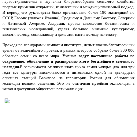
первооткрывателем в изучении биоразнообразия сельского хозяйства,
впервые применив открытый, комплексный и междисциплинарный подход.
В период его руководства было организовано более 180 экспедиций по
СССР, Европе (включая Италию), Среднему и Дальнему Востоку, Северной
и Латинской Америке. Академик провел множество ботанических и
генетических исследований, уделяя большое внимание культурному,
экологическому, социальному и даже лингвистическому контексту.
Проходя по коридорам и комнатам института, испытываешь благоговейный
трепет от величайшего проекта, в рамках которого собрано более 300 000
образцов семян со всего мира.
Ученые ведут постоянные работы по
сохранению, обновлению и расширению этого богатейшего семенного
наследия.
В зависимости от жизненного цикла семян каждые два или три
года все культуры высаживаются в питомниках одной из двенадцати
опытных станций Вавилова на территории России для обновления
коллекции новыми семенами. Это не статичная музейная экспозиция, а
живая и доступная общественности коллекция.