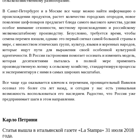
сельскохозяйственному разнообразию.
В Санкт-Петербурге и в Москве все чаще можно найти информацию о
происхождении продуктов, растет количество городских огородов, новое
поколение шеф-поваров предлагает блюда самого высокого качества, уделяя
особое внимание сезонности, местному происхождению и российскому
мелкомасштабному производству. Безусловно, требуется время, чтобы
семена перемен взошли, однако это первый сигнал самой большой страны в
мире, с множеством этнических групп, культур, языков и коренных народов,
которые ищут пути для выражения своей особенной культурной
идентичности. В России гастрономия помогает осознать и изменить модель,
которая десятилетиями пыталась в полной мере применить
производственную логику к сельскому хозяйству, стандартизируя процессы
и экспериментируя с ними в самых широких масштабах.
Все чаще еда оказывается ключом к переменам, проницательный Вавилов
осознал это более ста лет назад, и сегодня у нас есть уникальная
возможность воспользоваться его наследием. Радостно, что Россия уже
предпринимает шаги в этом направлении.
Карло Петрини
Статья вышла в итальянской газете «La Stampa» 31 июля 2018
года.