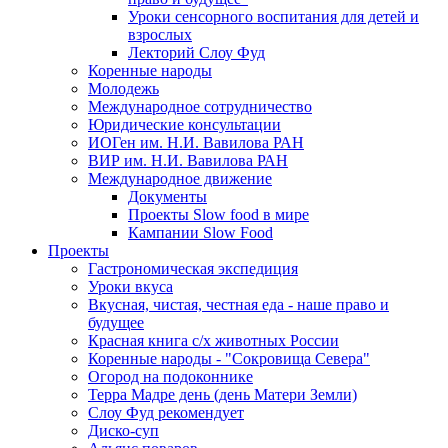
Уроки сенсорного воспитания для детей и
взрослых
Лекторий Слоу Фуд
Коренные народы
Молодежь
Международное сотрудничество
Юридические консультации
ИОГен им. Н.И. Вавилова РАН
ВИР им. Н.И. Вавилова РАН
Международное движение
Документы
Проекты Slow food в мире
Кампании Slow Food
Проекты
Гастрономическая экспедиция
Уроки вкуса
Вкусная, чистая, честная еда - наше право и
будущее
Красная книга с/х животных России
Коренные народы - "Сокровища Севера"
Огород на подоконнике
Терра Мадре день (день Матери Земли)
Слоу Фуд рекомендует
Диско-суп