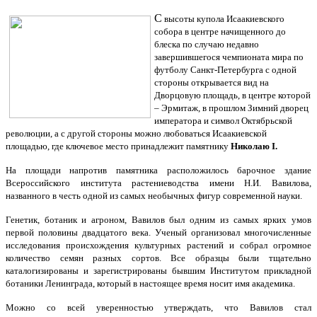
С
высоты купола Исаакиевского
собора в центре начищенного до
блеска по случаю недавно
завершившегося чемпионата мира по
футболу Санкт-Петербурга с одной
стороны открывается вид на
Дворцовую площадь, в центре которой
– Эрмитаж, в прошлом Зимний дворец
императора и символ Октябрьской
революции, а с другой стороны можно любоваться Исаакиевской
площадью, где ключевое место принадлежит памятнику
Николаю I.
На площади напротив памятника расположилось барочное здание
Всероссийского института растениеводства имени Н.И. Вавилова,
названного в честь одной из самых необычных фигур современной науки.
Генетик, ботаник и агроном, Вавилов был одним из самых ярких умов
первой половины двадцатого века. Ученый организовал многочисленные
исследования происхождения культурных растений и собрал огромное
количество семян разных сортов. Все образцы были тщательно
каталогизированы и зарегистрированы бывшим Институтом прикладной
ботаники Ленинграда, который в настоящее время носит имя академика.
Можно со всей уверенностью утверждать, что Вавилов стал