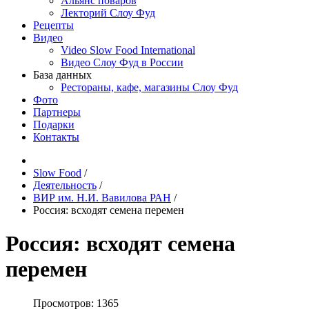
Альянс поваров
Лекторий Слоу Фуд
Рецепты
Видео
Video Slow Food International
Видео Слоу Фуд в России
База данных
Рестораны, кафе, магазины Слоу Фуд
Фото
Партнеры
Подарки
Контакты
Slow Food
/
Деятельность
/
ВИР им. Н.И. Вавилова РАН
/
Россия: всходят семена перемен
Россия: всходят семена
перемен
Просмотров: 1365