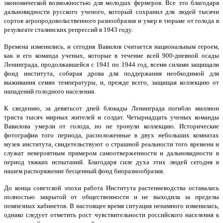
экономической возможностью для молодых фермеров. Все это благодаря
дальновидности русского ученого, который сохранил для людей тысячи
сортов агропродовольственного разнообразия и умер в тюрьме от голода в
результате сталинских репрессий в 1943 году.
Времена изменились, и сегодня Вавилов считается национальным героем,
как и его команда ученых, которые в течение всей 900-дневной осады
Ленинграда, продолжавшейся с 1941 по 1944 год, всеми силами защищали
фонд института, собирая дрова для поддержания необходимой для
выживания семян температуры, и, прежде всего, защищая коллекцию от
нападений голодного населения.
К сведению, за девятьсот дней блокады Ленинграда погибло миллион
триста тысяч мирных жителей и солдат. Четырнадцать ученых команды
Вавилова умерли от голода, но не тронули коллекцию. Исторические
фотографии того периода, расположенные в двух небольших комнатах
музея института, свидетельствуют о страшной реальности того времени и
служат невероятным примером самоотверженности и дальновидности в
период тяжких испытаний. Благодаря силе духа этих людей сегодня в
нашем распоряжение бесценный фонд биоразнообразия.
До конца советской эпохи работа Института растениеводства оставалась
полностью закрытой от общественности и не выходила за пределы
помпезных кабинетов. В настоящее время ситуация ненамного изменилась,
однако следует отметить рост чувствительности российского населения к