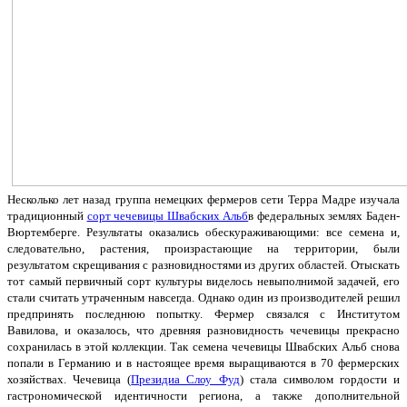
Несколько лет назад группа немецких фермеров сети Терра Мадре изучала
традиционный
сорт чечевицы Швабских Альб
в федеральных землях Баден-
Вюртемберге. Результаты оказались обескураживающими: все семена и,
следовательно, растения, произрастающие на территории, были
результатом скрещивания с разновидностями из других областей. Отыскать
тот самый первичный сорт культуры виделось невыполнимой задачей, его
стали считать утраченным навсегда. Однако один из производителей решил
предпринять последнюю попытку. Фермер связался с Институтом
Вавилова, и оказалось, что древняя разновидность чечевицы прекрасно
сохранилась в этой коллекции. Так семена чечевицы Швабских Альб снова
попали в Германию и в настоящее время выращиваются в 70 фермерских
хозяйствах. Чечевица (
Президиа Слоу Фуд
) стала символом гордости и
гастрономической идентичности региона, а также дополнительной