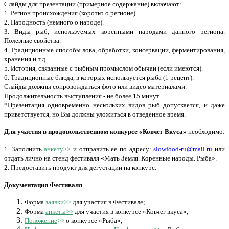
Слайды для презентации (примерное содержание) включают:
1. Регион происхождения (коротко о регионе).
2. Народность (немного о народе).
3. Виды рыб, используемых коренными народами данного региона.
Полезные свойства.
4. Традиционные способы лова, обработки, консервации, ферментирования,
хранения и т.д.
5. История, связанные с рыбным промыслом обычаи (если имеются).
6. Традиционные блюда, в которых используется рыба (1 рецепт).
Слайды должны сопровождаться фото или видео материалами.
Продолжительность выступления - не более 15 минут.
*Презентация одновременно нескольких видов рыб допускается, и даже
приветствуется, но Вы должны уложиться в отведенное время.
Для участия в продовольственном конкурсе «Ковчег Вкуса»
необходимо:
1. Заполнить
анкету>>
и отправить ее по адресу:
slowfood-ru@mail.ru
или
отдать лично на стенд фестиваля «Мать Земля. Коренные народы. Рыба».
2. Предоставить продукт для дегустации на конкурс.
Документация Фестиваля
Форма
заявки>>
для участия в Фестивале;
Форма
анкеты>>
для участия в конкурсе «Ковчег вкуса»;
Положение
>>
о конкурсе «Рыба»;