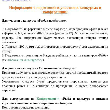
Информация о подготовке к участию в конкурсах и
конференции:
Для участия в конкурсе «Рыба»
необходимо:
1. Подготовить информацию о рыбе, морзвере, морепродукте (фото и текст
в формате А-5, шрифт Calibri, кегель (размер - 12). Можно привезти макет,
поделку. Эта информация будет частью экспозиции общего стенда
фестиваля.
2. Привезти 200 грамм рыбы (морзверея, морепродукта) для экспозиции на
стенде.
3. Подготовить презентацию блюда из рыбы для участия в конкурсе «Рыба»
(см.
Положение о конкурсе>>
).
Для участия в конкурсе «Строганина»
необходимо:
Привезти рыбу, нож, разделочную доску (или другой необходимый предмет
для разделки), фартук, посуду для строганины.
Участникам конкурса будет предоставлена морозильная камера для
хранения рыбы с 22 сентября до проведения конкурса, одноразовые
перчатки.
Д
л
я выступления на
Конференции>>
«Рыба в культуре и питании
коренных малочисленных народов»
необходимо:
Подготовить доклад-презентацию.