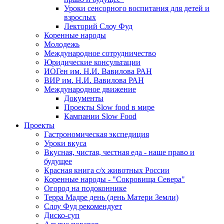
Уроки сенсорного воспитания для детей и
взрослых
Лекторий Слоу Фуд
Коренные народы
Молодежь
Международное сотрудничество
Юридические консультации
ИОГен им. Н.И. Вавилова РАН
ВИР им. Н.И. Вавилова РАН
Международное движение
Документы
Проекты Slow food в мире
Кампании Slow Food
Проекты
Гастрономическая экспедиция
Уроки вкуса
Вкусная, чистая, честная еда - наше право и
будущее
Красная книга с/х животных России
Коренные народы - "Сокровища Севера"
Огород на подоконнике
Терра Мадре день (день Матери Земли)
Слоу Фуд рекомендует
Диско-суп