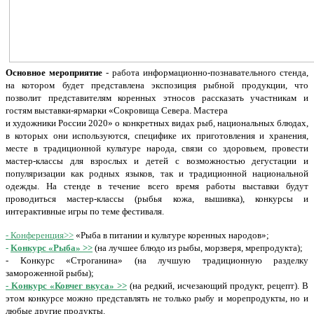
Основное мероприятие
- работа информационно-познавательного стенда,
на котором будет представлена экспозиция рыбной продукции, что
позволит представителям коренных этносов рассказать участникам и
гостям выставки-ярмарки «Сокровища Севера. Мастера
и художники России 2020» о конкретных видах рыб, национальных блюдах,
в которых они используются, специфике их приготовления и хранения,
месте в традиционной культуре народа, связи со здоровьем, провести
мастер-классы для взрослых и детей с возможностью дегустации и
популяризации как родных языков, так и традиционной национальной
одежды. На стенде в течение всего время работы выставки будут
проводиться мастер-классы (рыбья кожа, вышивка), конкурсы и
интерактивные игры по теме фестиваля.
- Конференция>>
«Рыба в питании и культуре коренных народов»;
-
Kонкурс «Рыба» >>
(на лучшее блюдо из рыбы, морзверя, мрепродукта);
- Kонкурс «Строганина» (на лучшую традиционную разделку
замороженной рыбы);
- Kонкурс «Ковчег вкуса» >>
(на редкий, исчезающий продукт, рецепт). В
этом конкурсе можно представлять не только рыбу и морепродукты, но и
любые другие продукты.