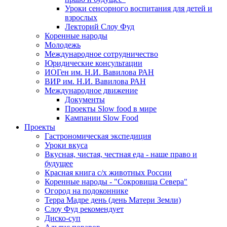
Уроки сенсорного воспитания для детей и
взрослых
Лекторий Слоу Фуд
Коренные народы
Молодежь
Международное сотрудничество
Юридические консультации
ИОГен им. Н.И. Вавилова РАН
ВИР им. Н.И. Вавилова РАН
Международное движение
Документы
Проекты Slow food в мире
Кампании Slow Food
Проекты
Гастрономическая экспедиция
Уроки вкуса
Вкусная, чистая, честная еда - наше право и
будущее
Красная книга с/х животных России
Коренные народы - "Сокровища Севера"
Огород на подоконнике
Терра Мадре день (день Матери Земли)
Слоу Фуд рекомендует
Диско-суп