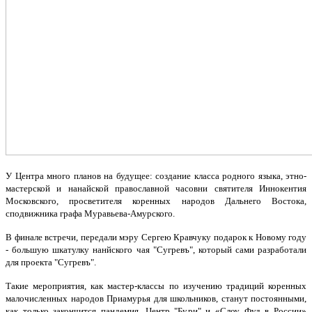
У Центра много планов на будущее: создание класса родного языка, этно-
мастерской и нанайской православной часовни святителя Иннокентия
Московского, просветителя коренных народов Дальнего Востока,
сподвижника графа Муравьева-Амурского.
В финале встречи, передали мэру Сергею Кравчуку подарок к Новому году
- большую шкатулку нанйского чая "Сугревъ", который сами разработали
для проекта "Сугревъ".
Такие мероприятия, как мастер-классы по изучению традиций коренных
малочисленных народов Приамурья для школьников, станут постоянными,
как только закончится пандемия. Центр "Бури" и «Слоу Фуд в России»