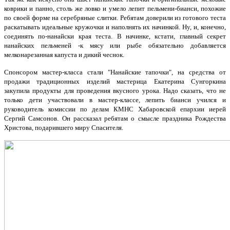
коврики и панно, столь же ловко и умело лепит пельмени-бианси, похожие
по своей форме на серебряные слитки. Ребятам доверили из готового теста
раскатывать идеальные кружочки и наполнять их начинкой. Ну, и, конечно,
соединять по-нанайски края теста.
В начинке, кстати, главный секрет
нанайских пельменей -к мясу или рыбе обязательно добавляется
мелконарезанная капуста и дикий чеснок.
Спонсором мастер-класса стали "Нанайские тапочки", на средства от
продажи традиционных изделий мастерица Екатерина Сунгоркина
закупила продукты для проведения вкусного урока. Надо сказать, что не
только дети участвовали в мастер-классе, лепить бианси учился и
руководитель комиссии по делам КМНС Хабаровской епархии иерей
Сергий Самсонов. Он рассказал ребятам о смысле праздника Рождества
Христова, подарившего миру Спасителя.