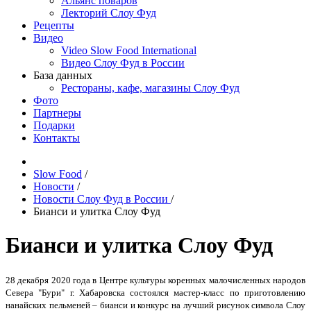
Альянс поваров
Лекторий Слоу Фуд
Рецепты
Видео
Video Slow Food International
Видео Слоу Фуд в России
База данных
Рестораны, кафе, магазины Слоу Фуд
Фото
Партнеры
Подарки
Контакты
Slow Food
/
Новости
/
Новости Слоу Фуд в России
/
Бианси и улитка Слоу Фуд
Бианси и улитка Слоу Фуд
28 декабря 2020 года в Центре культуры коренных малочисленных народов
Севера "Бури" г. Хабаровска состоялся мастер-класс по приготовлению
нанайских пельменей – бианси и конкурс на лучший рисунок символа Слоу