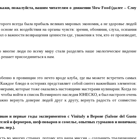
скажи, пожалуйста, нашим читателям о движении Slow Food (далее – Слоу
оторого всегда была прибыль великих мировых экономик, а не здоровье людей
основе их воздействия на органы чувств: зрения, обоняния, слуха, осязания
рил о важности возвращения ценности еде, уважения к тем, кто ее производит,
 многие люди по всему миру стали разделять наше экологическое видение
ь решает присоединиться к нам.
собенно в провинции это нечто вроде клуба, где вы можете встретить самых
ы. Каждое блюдо в остериях представляет собой синтез важнейших элементов:
ермерами, которые тоже оказались настоящими мастерами кулинарии. Когда по
го, чтобы войти в список Всемирного наследия ЮНЕСКО, я был настроен очень
важно вернуть доверие людей друг к другу, вернуть радость от совместно
наю и первые годы экспериментов с Vinitaly в Вероне
(Salone del Gusto
елей и фермеров, шеф-поваров и сомелье, опытных гурманов и новичков;
. пер.).
есть во многих странах, потому что наша миссия – сохранить традиционное