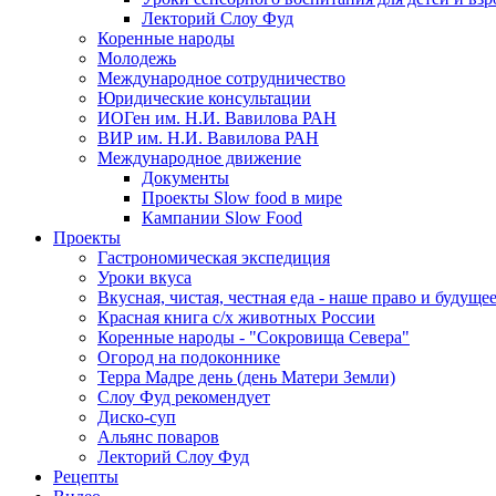
Лекторий Слоу Фуд
Коренные народы
Молодежь
Международное сотрудничество
Юридические консультации
ИОГен им. Н.И. Вавилова РАН
ВИР им. Н.И. Вавилова РАН
Международное движение
Документы
Проекты Slow food в мире
Кампании Slow Food
Проекты
Гастрономическая экспедиция
Уроки вкуса
Вкусная, чистая, честная еда - наше право и будуще
Красная книга с/х животных России
Коренные народы - "Сокровища Севера"
Огород на подоконнике
Терра Мадре день (день Матери Земли)
Слоу Фуд рекомендует
Диско-суп
Альянс поваров
Лекторий Слоу Фуд
Рецепты