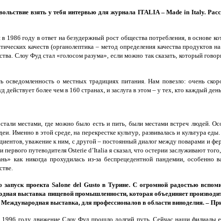
вольствие взять у тебя интервью для журнала ITALIA – Made in Italy. Рас
 в 1986 году в ответ на безудержный рост общества потребления, в основе к
тических качеств (органолептика – метод определения качества продуктов на 
атства. Слоу Фуд стал «голосом разума», если можно так сказать, который гово
ь осведомленность о местных традициях питания. Нам повезло: очень скоро
 действует более чем в 160 странах, и заслуга в этом – у тех, кто каждый ден
 стали местами, где можно было есть и пить, были местами встреч людей. О
еи. Именно в этой среде, на перекрестке культур, развивалась и культура ед
едиентов, уважение к ним, с другой – постоянный диалог между поварами и ф
первого путеводителя Osterie d’Italia я сказал, что остерии заслуживают то
кань» как никогда прохудилась из-за беспрецедентной пандемии, особенно 
стве.
 запуск проекта Salone del Gusto в Турине. С огромной радостью вспоми
одная выставка пищевой промышленности, которая объединяет производит
 Международная выставка, для профессионалов в области виноделия. – Прим
 в 1996 году движение Слоу Фуд прошло долгий путь. Сейчас наши филиалы 