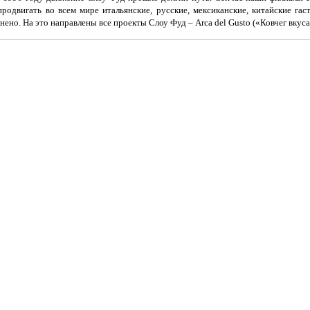
продвигать во всем мире итальянские, русские, мексиканские, китайские г
ено. На это направлены все проекты Слоу Фуд – Arca del Gusto («Ковчег вкуса»