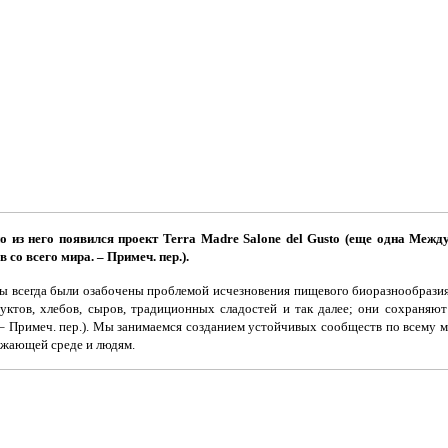
 из него появился проект Terra Madre Salone del Gusto (еще одна Межд
со всего мира. – Примеч. пер.).
я мы всегда были озабочены проблемой исчезновения пищевого биоразнообрази
ктов, хлебов, сыров, традиционных сладостей и так далее; они сохраняют 
 – Примеч. пер.). Мы занимаемся созданием устойчивых сообществ по всему 
ружающей среде и людям.