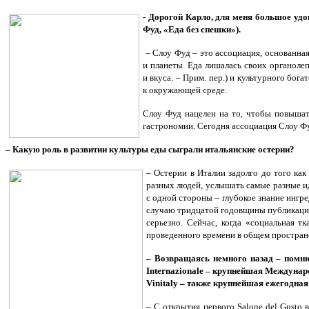
- Дорогой Карло, для меня большое удо
Фуд, «Еда без спешки»).
– Слоу Фуд – это ассоциация, основанная
и планеты. Еда лишалась своих органолеп
и вкуса. – Прим. пер.) и культурного бог
к окружающей среде.
Слоу Фуд нацелен на то, чтобы повышат
гастрономии. Сегодня ассоциация Слоу Фуд
– Какую роль в развитии культуры еды сыграли итальянские остерии?
– Остерии в Италии задолго до того как
разных людей, услышать самые разные ид
с одной стороны – глубокое знание ингр
случаю тридцатой годовщины публикации 
серьезно. Сейчас, когда «социальная т
проведенного времени в общем простран
– Возвращаясь немного назад – помню
Internazionale – крупнейшая Междунар
Vinitaly – также крупнейшая ежегодная
– С открытия первого Salone del Gusto