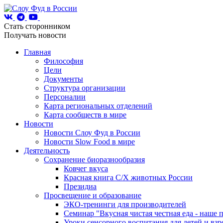
Стать сторонником
Получать новости
Главная
Философия
Цели
Документы
Структура организации
Персоналии
Карта региональных отделений
Карта сообществ в мире
Новости
Новости Слоу Фуд в России
Новости Slow Food в мире
Деятельность
Сохранение биоразнообразия
Ковчег вкуса
Красная книга С/Х животных России
Президиа
Просвещение и образование
ЭКО-тренинги для производителей
Семинар "Вкусная чистая честная еда - наше 
Уроки сенсорного воспитания для детей и вз