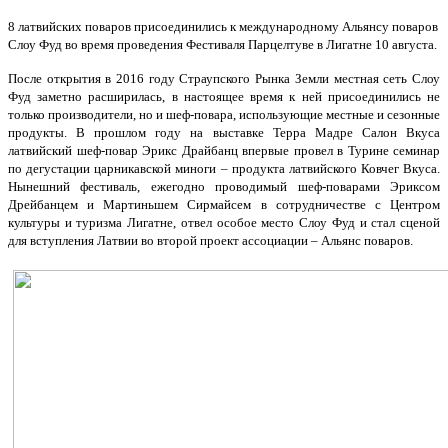
8 латвийских поваров присоединились к международному Альянсу поваров
Слоу Фуд во время проведения Фестиваля Парцелтуве в Лигатне 10 августа.
После открытия в 2016 году Страупского Рынка Земли местная сеть Слоу
Фуд заметно расширилась, в настоящее время к ней присоединились не
только производители, но и шеф-повара, использующие местные и сезонные
продукты. В прошлом году на выставке Терра Мадре Салон Вкуса
латвийский шеф-повар Эрикс Драйбанц впервые провел в Турине семинар
по дегустации царникавской миноги – продукта латвийского Ковчег Вкуса.
Нынешний фестиваль, ежегодно проводимый шеф-поварами Эриксом
Дрейбанцем и Мартиньшем Сирмайсем в сотрудничестве с Центром
культуры и туризма Лигатне, отвел особое место Слоу Фуд и стал сценой
для вступления Латвии во второй проект ассоциации – Альянс поваров.