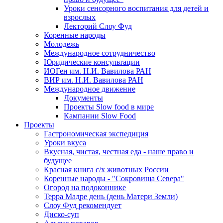
Уроки сенсорного воспитания для детей и
взрослых
Лекторий Слоу Фуд
Коренные народы
Молодежь
Международное сотрудничество
Юридические консультации
ИОГен им. Н.И. Вавилова РАН
ВИР им. Н.И. Вавилова РАН
Международное движение
Документы
Проекты Slow food в мире
Кампании Slow Food
Проекты
Гастрономическая экспедиция
Уроки вкуса
Вкусная, чистая, честная еда - наше право и
будущее
Красная книга с/х животных России
Коренные народы - "Сокровища Севера"
Огород на подоконнике
Терра Мадре день (день Матери Земли)
Слоу Фуд рекомендует
Диско-суп