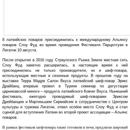
8 латвийских поваров присоединились к международному Альянсу
поваров Слоу Фуд во время проведения Фестиваля Парцелтуве в
Лигатне 10 августа.
После открытия в 2016 году Страупского Рынка Земли местная сеть
Слоу Фуд заметно расширилась, в настоящее время к ней
присоединились не только производители, но и шеф-повара,
использующие местные и сезонные продукты. В прошлом году на
выставке Терра Мадре Салон Вкуса латвийский шеф-повар Эрикс
Драйбанц впервые провел в Турине семинар по дегустации
царникавской миноги – продукта латвийского Ковчег Вкуса. Нынешний
фестиваль, ежегодно проводимый шеф-поварами Эриксом
Дрейбанцем и Мартиньшем Сирмайсем в сотрудничестве с Центром
культуры и туризма Лигатне, отвел особое место Слоу Фуд и стал
сценой для вступления Латвии во второй проект ассоциации – Альянс
поваров.
В рамках фестиваля шеф-повара также готовили в печи, предлагая широкий