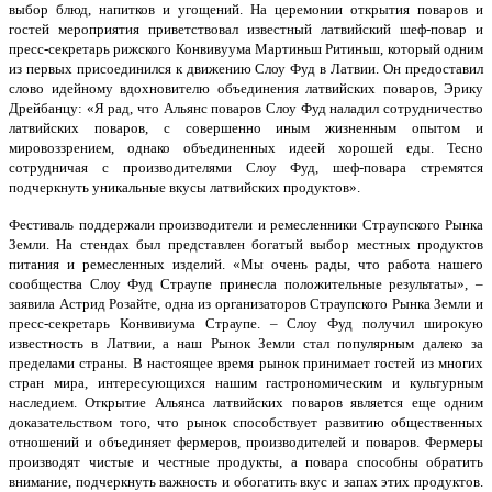
выбор блюд, напитков и угощений. На церемонии открытия поваров и
гостей мероприятия приветствовал известный латвийский шеф-повар и
пресс-секретарь рижского Конвивуума Мартиньш Ритиньш, который одним
из первых присоединился к движению Слоу Фуд в Латвии. Он предоставил
слово идейному вдохновителю объединения латвийских поваров, Эрику
Дрейбанцу: «Я рад, что Альянс поваров Слоу Фуд наладил сотрудничество
латвийских поваров, с совершенно иным жизненным опытом и
мировоззрением, однако объединенных идеей хорошей еды. Тесно
сотрудничая с производителями Слоу Фуд, шеф-повара стремятся
подчеркнуть уникальные вкусы латвийских продуктов».
Фестиваль поддержали производители и ремесленники Страупского Рынка
Земли. На стендах был представлен богатый выбор местных продуктов
питания и ремесленных изделий. «Мы очень рады, что работа нашего
сообщества Слоу Фуд Страупе принесла положительные результаты», –
заявила Астрид Розайте, одна из организаторов Страупского Рынка Земли и
пресс-секретарь Конвивиума Страупе. – Слоу Фуд получил широкую
известность в Латвии, а наш Рынок Земли стал популярным далеко за
пределами страны. В настоящее время рынок принимает гостей из многих
стран мира, интересующихся нашим гастрономическим и культурным
наследием. Открытие Альянса латвийских поваров является еще одним
доказательством того, что рынок способствует развитию общественных
отношений и объединяет фермеров, производителей и поваров. Фермеры
производят чистые и честные продукты, а повара способны обратить
внимание, подчеркнуть важность и обогатить вкус и запах этих продуктов.