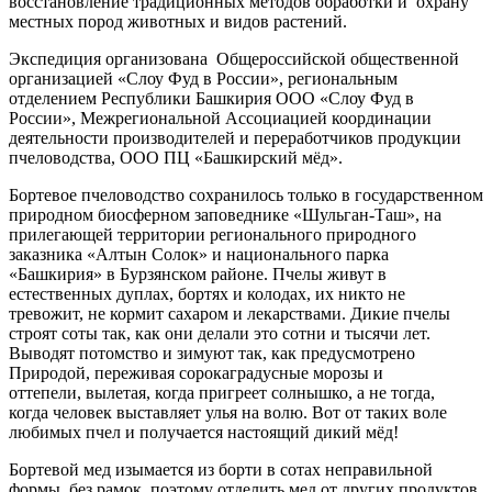
восстановление традиционных методов обработки и охрану
местных пород животных и видов растений.
Экспедиция организована Общероссийской общественной
организацией «Слоу Фуд в России», региональным
отделением Республики Башкирия ООО «Слоу Фуд в
России», Межрегиональной Ассоциацией координации
деятельности производителей и переработчиков продукции
пчеловодства, ООО ПЦ «Башкирский мёд».
Бортевое пчеловодство сохранилось только в государственном
природном биосферном заповеднике «Шульган-Таш», на
прилегающей территории регионального природного
заказника «Алтын Солок» и национального парка
«Башкирия» в Бурзянском районе. Пчелы живут в
естественных дуплах, бортях и колодах, их никто не
тревожит, не кормит сахаром и лекарствами. Дикие пчелы
строят соты так, как
они делали это сотни и тысячи лет.
Выводят потомство и зимуют так, как предусмотрено
Природой, переживая сорокаградусные морозы и
оттепели, вылетая, когда пригреет солнышко, а не тогда,
когда человек выставляет улья на волю. Вот от таких воле
любимых пчел и получается настоящий дикий мёд!
Бортевой мед изымается из борти в сотах неправильной
формы, без рамок, поэтому отделить мед от других продуктов