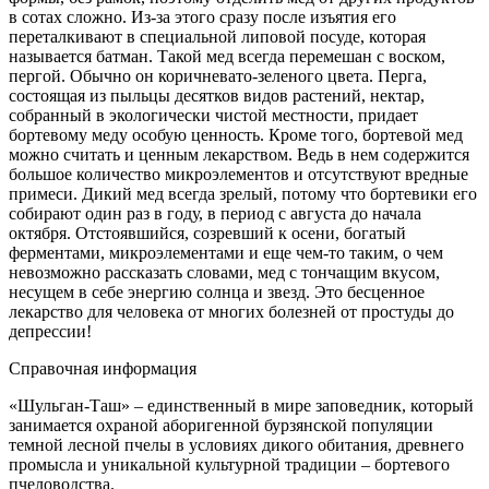
в сотах сложно. Из-за этого сразу после изъятия его
переталкивают в специальной липовой посуде, которая
называется батман. Такой мед всегда перемешан с воском,
пергой. Обычно он коричневато-зеленого цвета. Перга,
состоящая из пыльцы десятков видов растений, нектар,
собранный в экологически чистой местности, придает
бортевому меду особую ценность. Кроме того, бортевой мед
можно считать и ценным лекарством. Ведь в нем содержится
большое количество микроэлементов и отсутствуют вредные
примеси. Дикий мед всегда зрелый, потому что бортевики его
собирают один раз в году, в период с августа до начала
октября. Отстоявшийся, созревший к осени, богатый
ферментами, микроэлементами и еще чем-то таким, о чем
невозможно рассказать словами, мед с тончащим вкусом,
несущем в себе энергию солнца и звезд. Это бесценное
лекарство для человека от многих болезней от простуды до
депрессии!
Справочная информация
«Шульган-Таш»
– единственный в мире заповедник, который
занимается охраной аборигенной бурзянской популяции
темной лесной пчелы в условиях дикого обитания, древнего
промысла и уникальной культурной традиции – бортевого
пчеловодства.