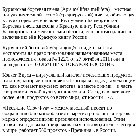
Бурзянская бортевая пчела
(Apis mellifera mellifera) – местная
популяция темной лесной (среднерусской) пчелы, обитающая
в лесах горно-лесной зоны Республики Башкортостан.
Бортевая пчела занесена в Красную книгу Республики
Башкортостан и Челябинской области, есть рекомендации по
включению её в Красную книгу России.
Бурзянский бортевой мёд
защищён свидетельством
Роспатента на право пользования наименованием места
происхождения товара № 122/1 от 27 октября 2011 года и
вошедший в «100 ЛУЧШИХ ТОВАРОВ РОССИИ».
Ковчег Вкуса
‒ виртуальный каталог исчезающих продуктов
питания, который пополняется благодаря людям, замечающим
то, как исчезают вкусы их детства, а вместе с ними ‒ и часть
гастрономической культуры и истории. Сегодня в каталоге
более 5000 продуктов со всего мира, от России - 77.
«Президиа Слоу Фуд»
‒ международный проект по
сохранению биоразнообразия и зарегистрированная торговая
марка с определенными правилами использования, Этим
правилам и должны придерживаться производители. Сегодня
в мире работает 560 проектов «Президиа», в России.