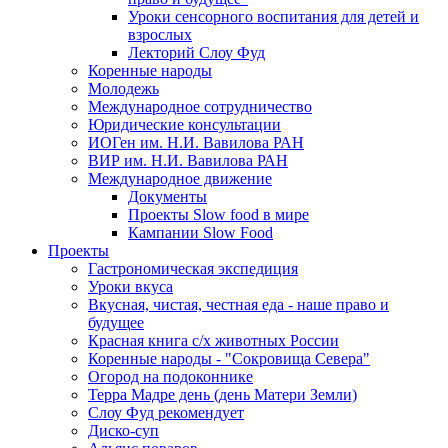
Уроки сенсорного воспитания для детей и
взрослых
Лекторий Слоу Фуд
Коренные народы
Молодежь
Международное сотрудничество
Юридические консультации
ИОГен им. Н.И. Вавилова РАН
ВИР им. Н.И. Вавилова РАН
Международное движение
Документы
Проекты Slow food в мире
Кампании Slow Food
Проекты
Гастрономическая экспедиция
Уроки вкуса
Вкусная, чистая, честная еда - наше право и
будущее
Красная книга с/х животных России
Коренные народы - "Сокровища Севера"
Огород на подоконнике
Терра Мадре день (день Матери Земли)
Слоу Фуд рекомендует
Диско-суп