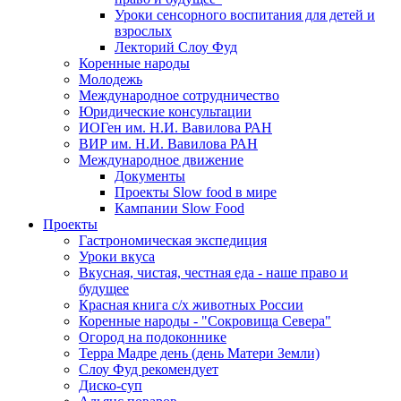
Уроки сенсорного воспитания для детей и
взрослых
Лекторий Слоу Фуд
Коренные народы
Молодежь
Международное сотрудничество
Юридические консультации
ИОГен им. Н.И. Вавилова РАН
ВИР им. Н.И. Вавилова РАН
Международное движение
Документы
Проекты Slow food в мире
Кампании Slow Food
Проекты
Гастрономическая экспедиция
Уроки вкуса
Вкусная, чистая, честная еда - наше право и
будущее
Красная книга с/х животных России
Коренные народы - "Сокровища Севера"
Огород на подоконнике
Терра Мадре день (день Матери Земли)
Слоу Фуд рекомендует
Диско-суп