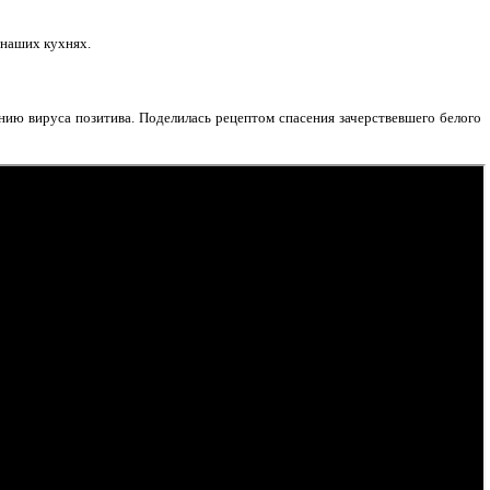
 наших кухнях.
ию вируса позитива. Поделилась рецептом спасения зачерствевшего белого