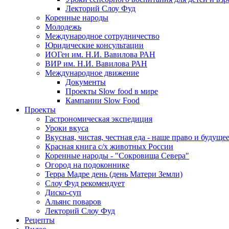
Лекторий Слоу Фуд
Коренные народы
Молодежь
Международное сотрудничество
Юридические консультации
ИОГен им. Н.И. Вавилова РАН
ВИР им. Н.И. Вавилова РАН
Международное движение
Документы
Проекты Slow food в мире
Кампании Slow Food
Проекты
Гастрономическая экспедиция
Уроки вкуса
Вкусная, чистая, честная еда - наше право и будуще
Красная книга с/х животных России
Коренные народы - "Сокровища Севера"
Огород на подоконнике
Терра Мадре день (день Матери Земли)
Слоу Фуд рекомендует
Диско-суп
Альянс поваров
Лекторий Слоу Фуд
Рецепты