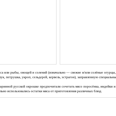
са или рыбы, овощей и солений (изначально — свежие и/или солёные огурцы,
й лук, петрушка, укроп, сельдерей, кервель, эстрагон), заправленную специа
таринной русской окрошке предпочитали сочетать мясо поросёнка, индейки 
ально использовались остатки мяса от приготовления различных блюд.