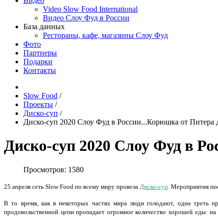
Видео
Video Slow Food International
Видео Слоу Фуд в России
База данных
Рестораны, кафе, магазины Слоу Фуд
Фото
Партнеры
Подарки
Контакты
Slow Food
/
Проекты
/
Диско-суп
/
Диско-суп 2020 Слоу Фуд в России...Корюшка от Питера 
Диско-суп 2020 Слоу Фуд в Ро
Просмотров: 1580
25 апреля сеть Slow Food по всему миру провела
Диско-суп
.
Мероприятия по
В то время, как в некоторых частях мира люди голодают, одна треть пр
продовольственной цепи пропадает огромное количество хорошей еды: на