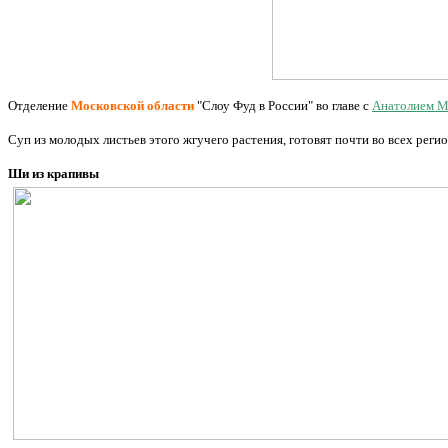
Отделение
Московской области
"Слоу Фуд в России" во главе с
Анатолием М
Суп из молодых листьев этого жгучего растения, готовят почти во всех реги
Ши из крапивы