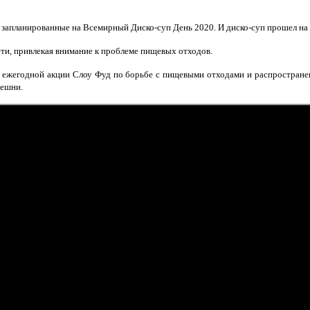
запланированные на Всемирный Диско-суп День 2020. И диско-суп прошел на
ети, привлекая внимание к проблеме пищевых отходов.
 ежегодной акции Слоу Фуд по борьбе с пищевыми отходами и распространен
решни.