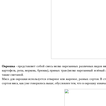
Окрошка -
представляет собой смесь мелко нарезанных различных видов мя
картофель, репа, морковь, брюква), пряных трав (мелко нарезанный зелёны
также сметаной.
Мясо для окрошки используется отварное или жареное, разных сортов. В с
сортов мяса, как уже говорилось выше, обусловлен тем, что в окрошку изнач