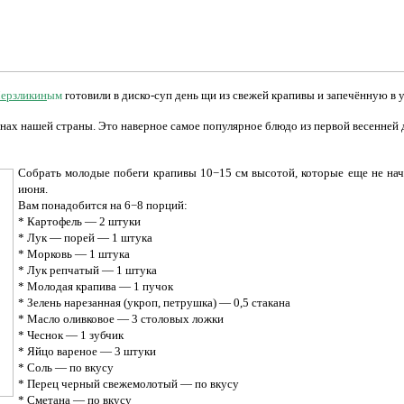
ерзликин
ым
готовили в диско-суп день щи из свежей крапивы и запечённую в 
онах нашей страны. Это наверное самое популярное блюдо из первой весенней д
Собрать молодые побеги крапивы 10−15 см высотой, которые еще не начл
июня.
Вам понадобится на 6−8 порций:
* Картофель — 2 штуки
* Лук — порей — 1 штука
* Морковь — 1 штука
* Лук репчатый — 1 штука
* Молодая крапива — 1 пучок
* Зелень нарезанная (укроп, петрушка) — 0,5 стакана
* Масло оливковое — 3 столовых ложки
* Чеснок — 1 зубчик
* Яйцо вареное — 3 штуки
* Соль — по вкусу
* Перец черный свежемолотый — по вкусу
* Сметана — по вкусу