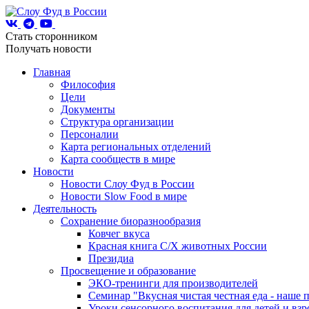
Стать сторонником
Получать новости
Главная
Философия
Цели
Документы
Структура организации
Персоналии
Карта региональных отделений
Карта сообществ в мире
Новости
Новости Слоу Фуд в России
Новости Slow Food в мире
Деятельность
Сохранение биоразнообразия
Ковчег вкуса
Красная книга С/Х животных России
Президиа
Просвещение и образование
ЭКО-тренинги для производителей
Семинар "Вкусная чистая честная еда - наше 
Уроки сенсорного воспитания для детей и вз