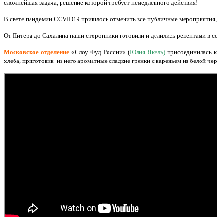
сложнейшая задача, решение которой требует немедленного действия!
В свете пандемии COVID19 пришлось отменить все публичные мероприятия, 
От Питера до Сахалина наши сторонники готовили и делились рецептами в с
Московское отделение
«Слоу Фуд России» (
Юлия Якель
)
присоединилась к
хлеба, приготовив из него ароматные сладкие гренки с вареньем из белой че